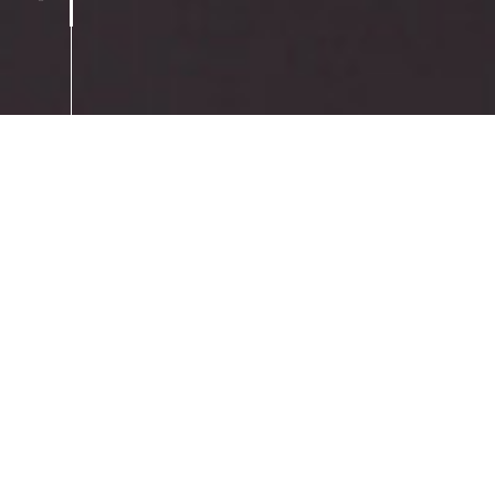
de beste.
PLUISCHRYSANTEN
ONTDEK NOVITEIT: TROPICANA
Specialisten in het kweken en
vermarkten van