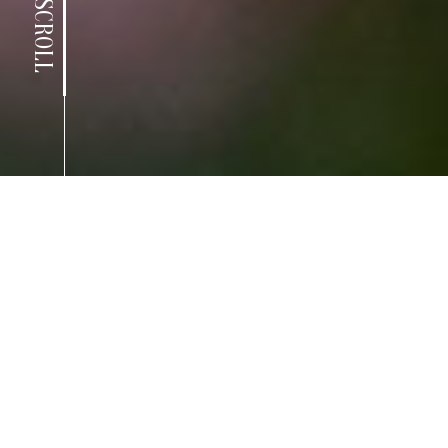
SCROLL
our
story.
WIR SIND ARCADIA